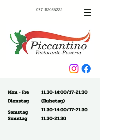
077192035222
Mon - Fre
11.30-14:00/17-21:30
Dienstag
(Ruhetag)
11.30-14:00/17-21:30
Samstag
Sonntag
11.30-21.30